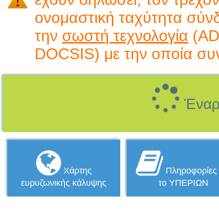
ονομαστική ταχύτητα σύνδ
την
σωστή τεχνολογία
(ADS
DOCSIS) με την οποία συν
Έναρξ
Χάρτης
Πληροφορίες 
ευρυζωνικής κάλυψης
το ΥΠΕΡΙΩΝ